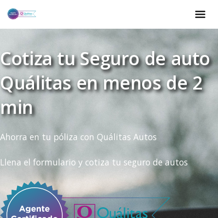
Cotiza tu Seguro de auto
Quálitas en menos de 2
min
Ahorra en tu póliza con Quálitas Autos
Llena el formulario y cotiza tu seguro de autos