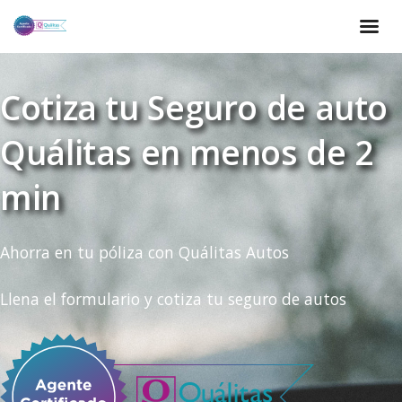
Cotiza tu Seguro de auto
Quálitas en menos de 2
min
Ahorra en tu póliza con Quálitas Autos
Llena el formulario y cotiza tu seguro de autos