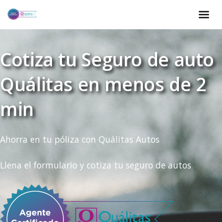
Cotiza tu Seguro de auto
Quálitas en menos de 2
min
Ahorra en tu póliza con Quálitas Autos
Llena el formulario y cotiza tu seguro de autos