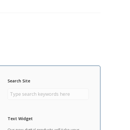
Search Site
Text Widget
Our new digital products will take your