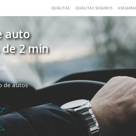
QUÁLITAS
QUÁLITAS SEGUROS
ASEGURA
e auto
 de 2 min
os
ro de autos