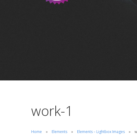
work-1
Home
Elements
Elements – Lightbox Images
w