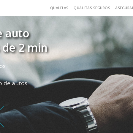
QUÁLITAS
QUÁLITAS SEGUROS
ASEGURA
e auto
 de 2 min
os
ro de autos