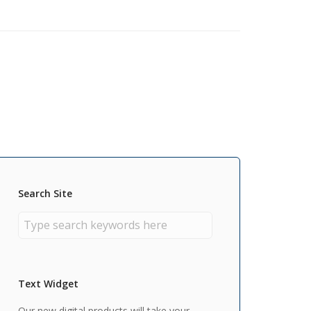
Search Site
Text Widget
Our new digital products will take your