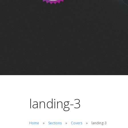
landing-3
Home
Sections
Covers
landing-3