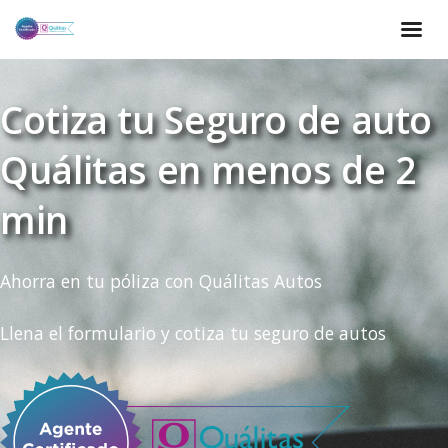
Cotiza tu Seguro de auto
Quálitas en menos de 2
min
Ahorra en tu póliza con Quálitas Autos
Llena el formulario y cotiza tu seguro de autos