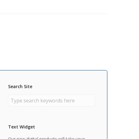
Search Site
Text Widget
Our new digital products will take your