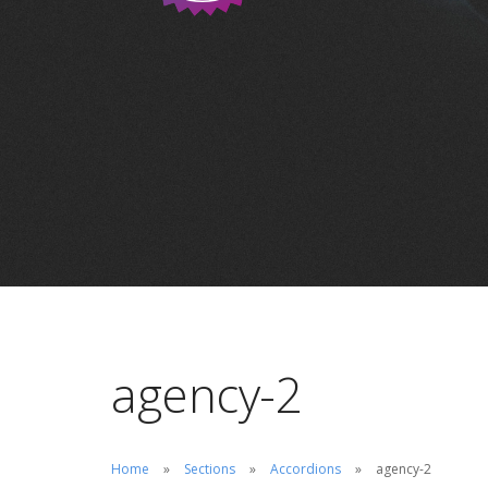
agency-2
Home
Sections
Accordions
agency-2