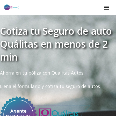
Cotiza tu Seguro de auto
Quálitas en menos de 2
min
Ahorra en tu póliza con Quálitas Autos
Llena el formulario y cotiza tu seguro de autos