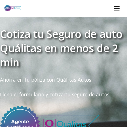
Cotiza tu Seguro de auto
Quálitas en menos de 2
min
Ahorra en tu póliza con Quálitas Autos
Llena el formulario y cotiza tu seguro de autos