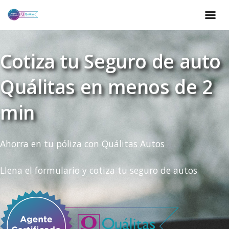
Cotiza tu Seguro de auto
Quálitas en menos de 2
min
Ahorra en tu póliza con Quálitas Autos
Llena el formulario y cotiza tu seguro de autos