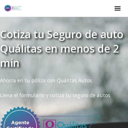
Cotiza tu Seguro de auto
Quálitas en menos de 2
min
Ahorra en tu póliza con Quálitas Autos
Llena el formulario y cotiza tu seguro de autos