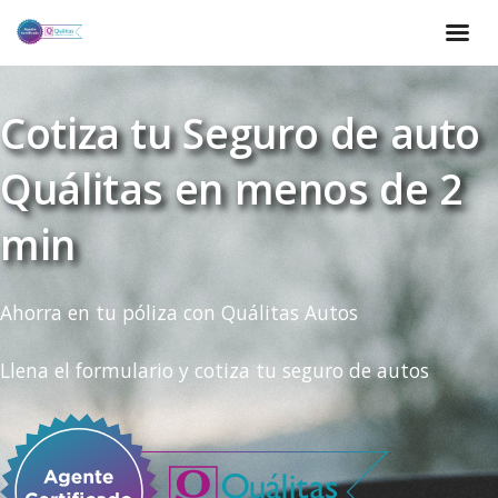
Cotiza tu Seguro de auto
Quálitas en menos de 2
min
Ahorra en tu póliza con Quálitas Autos
Llena el formulario y cotiza tu seguro de autos