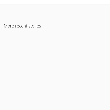
More recent stories
6 enero, 2025
Cómo Renovar tu Seguro de Auto con Qualitas en 2025
Read More
2 marzo, 2020
Las Coberturas Que Ofrece Qualitas Seguros
Read More