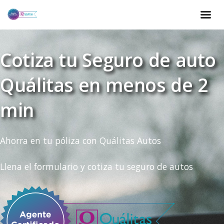
Cotiza tu Seguro de auto
Quálitas en menos de 2
min
Ahorra en tu póliza con Quálitas Autos
Llena el formulario y cotiza tu seguro de autos