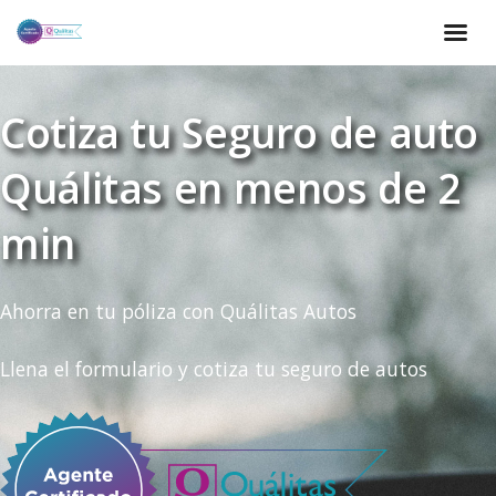
Cotiza tu Seguro de auto
Quálitas en menos de 2
min
Ahorra en tu póliza con Quálitas Autos
Llena el formulario y cotiza tu seguro de autos