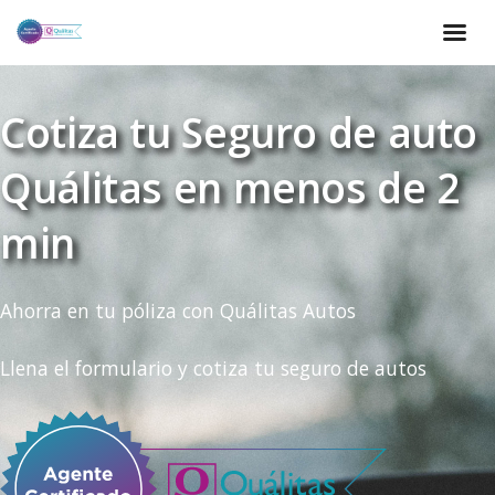
Cotiza tu Seguro de auto
Quálitas en menos de 2
min
Ahorra en tu póliza con Quálitas Autos
Llena el formulario y cotiza tu seguro de autos