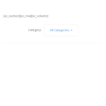
[vc_section][vc_row][vc_column]
Category:
All Categories
Entendiendo la Diferencia entre Valor
Comercial, Factura y Convenido en tu
Seguro de Auto
Sin categoría